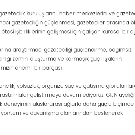
azetecilik kuruluşlarını, haber merkezlerini ve gazetec
rmacı gazeteciliğin güçlenmesi, gazeteciler arasında bi
esi işbirliklerinin gelişmesi için çalışan küresel bir a
rarına araştırmacı gazeteciliği güçlendirme, bağımsız
rliği zemini oluşturma ve karmaşık güç ilişkilerini
mizin önemli bir parçası.
ncilik, yolsuzluk, organize suç ve çatışma gibi alanla
 araştırmalar geliştirmeye devam ediyoruz. GIJN üyeliği
ilik deneyimini uluslararası ağlarla daha güçlü biçimde
i, yöntem ve dayanışma alanlarından beslenerek