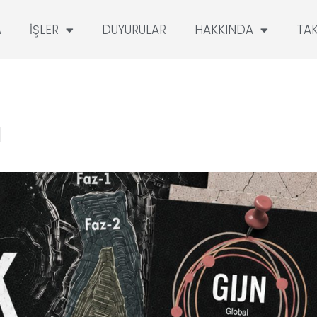
A
İŞLER
DUYURULAR
HAKKINDA
TA
u