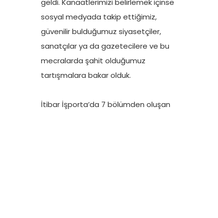
geldi. Kanaatlerimizi belirlemek içinse
sosyal medyada takip ettiğimiz,
güvenilir bulduğumuz siyasetçiler,
sanatçılar ya da gazetecilere ve bu
mecralarda şahit olduğumuz
tartışmalara bakar olduk.
İtibar İşporta’da 7 bölümden oluşan
bir araştırmacı gazetecilik dosyası. Bu
dosyada Doğu Eroğlu X’teki troll
ağlarını araştırdı, ifşa etti.