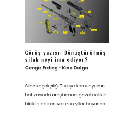
Görüş yazısı: Dönüştürülmüş
silah neyi ima ediyor?
Cengiz Erdinç - Kısa Dalga
Silah kaçakçılığı Türkiye kamuoyunun
hafızasında araştırmacı gazetecilikle
birlikte beliren ve uzun yıllar boyunca
silinmeyen bir konu. 1970’lerin sonuna
doğru başlayan siyasi şiddet
döneminde kaçakçılar ve onların gizli