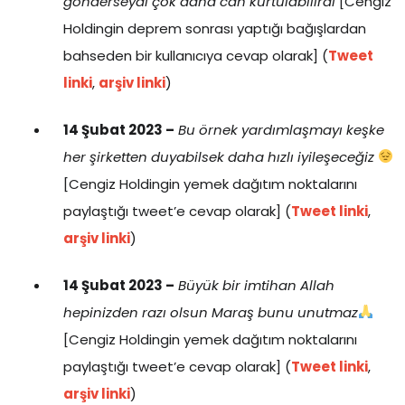
gönderseydi çok daha can kurtulabilirdi
[Cengiz
Holdingin deprem sonrası yaptığı bağışlardan
bahseden bir kullanıcıya cevap olarak] (
Tweet
linki
,
arşiv linki
)
14 Şubat 2023 –
Bu örnek yardımlaşmayı keşke
her şirketten duyabilsek daha hızlı iyileşeceğiz
[Cengiz Holdingin yemek dağıtım noktalarını
paylaştığı tweet’e cevap olarak] (
Tweet linki
,
arşiv linki
)
14 Şubat 2023 –
Büyük bir imtihan Allah
hepinizden razı olsun Maraş bunu unutmaz
[Cengiz Holdingin yemek dağıtım noktalarını
paylaştığı tweet’e cevap olarak] (
Tweet linki
,
arşiv linki
)