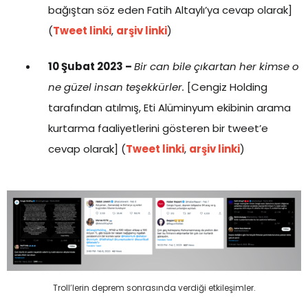
bağıştan söz eden Fatih Altaylı’ya cevap olarak]
(
Tweet linki
,
arşiv linki
)
10 Şubat 2023 –
Bir can bile çıkartan her kimse o
ne güzel insan teşekkürler.
[Cengiz Holding
tarafından atılmış, Eti Alüminyum ekibinin arama
kurtarma faaliyetlerini gösteren bir tweet’e
cevap olarak] (
Tweet linki
,
arşiv linki
)
Troll’lerin deprem sonrasında verdiği etkileşimler.