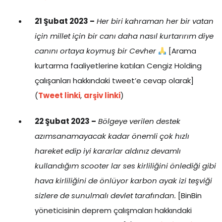
21 Şubat 2023 –
Her biri kahraman her bir vatan
için millet için bir canı daha nasıl kurtarırım diye
canını ortaya koymuş bir Cevher
[Arama
kurtarma faaliyetlerine katılan Cengiz Holding
çalışanları hakkındaki tweet’e cevap olarak]
(
Tweet linki
,
arşiv linki
)
22 Şubat 2023 –
Bölgeye verilen destek
azımsanamayacak kadar önemli çok hızlı
hareket edip iyi kararlar aldınız devamlı
kullandığım scooter lar ses kirliliğini önlediği gibi
hava kirliliğini de önlüyor karbon ayak izi teşviği
sizlere de sunulmalı devlet tarafından.
[BinBin
yöneticisinin deprem çalışmaları hakkındaki