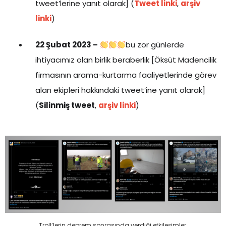
tweet’lerine yanıt olarak] (
Tweet linki
,
arşiv
linki
)
22 Şubat 2023 –
bu zor günlerde
ihtiyacımız olan birlik beraberlik [Öksüt Madencilik
firmasının arama-kurtarma faaliyetlerinde görev
alan ekipleri hakkındaki tweet’ine yanıt olarak]
(
Silinmiş tweet
,
arşiv linki
)
Troll’lerin deprem sonrasında verdiği etkileşimler.