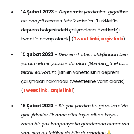
14 Şubat 2023 –
Depremde yardımları gigafiber
hızındaydi resmen tebrik ederim
[TurkNet’in
deprem bölgesindeki çalışmalarını özetlediği
tweet’e cevap olarak] (
Tweet linki
,
arşiv linki
)
15 Şubat 2023 –
Deprem haberi aldığından beri
yardım etme çabasında olan @binbin_tr ekibini
tebrik ediyorum
[BinBin yöneticisinin deprem
çalışmaları hakkındaki tweet’lerine yanıt olarak]
(
Tweet linki
,
arşiv linki
)
16 Şubat 2023 –
Bir çok yardım tırı gördüm sizin
gibi şirketler ilk önce elini taşın altına koydu
zaten bir çok kanpanya ile gündemde olmanızın
yanı sıra bu felâket de bile durmadiniz