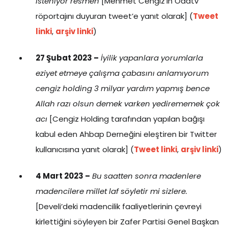
isteniyor resmen
[Mehmet Cengiz’in Odatv
röportajını duyuran tweet’e yanıt olarak] (
Tweet
linki
,
arşiv linki
)
27 Şubat 2023 –
İyilik yapanlara yorumlarla
eziyet etmeye çalışma çabasını anlamıyorum
cengiz holding 3 milyar yardım yapmış bence
Allah razı olsun demek varken yedirememek çok
acı
[Cengiz Holding tarafından yapılan bağışı
kabul eden Ahbap Derneğini eleştiren bir Twitter
kullanıcısına yanıt olarak] (
Tweet linki
,
arşiv linki
)
4 Mart 2023 –
Bu saatten sonra madenlere
madencilere millet laf söyletir mi sizlere.
[Develi’deki madencilik faaliyetlerinin çevreyi
kirlettiğini söyleyen bir Zafer Partisi Genel Başkan