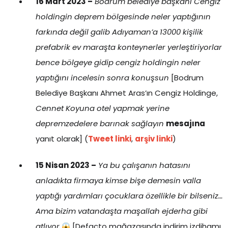
16 Mart 2023 –
Bodrum belediye başkanı Cengiz
holdingin deprem bölgesinde neler yaptığının
farkında değil galib Adıyaman’a 13000 kişilik
prefabrik ev maraşta konteynerler yerleştiriyorlar
bence bölgeye gidip cengiz holdingin neler
yaptığını incelesin sonra konuşsun
[Bodrum
Belediye Başkanı Ahmet Aras’ın Cengiz Holdinge,
Cennet Koyuna otel yapmak yerine
depremzedelere barınak sağlayın
mesajına
yanıt olarak] (
Tweet linki
,
arşiv linki
)
15 Nisan 2023 –
Ya bu çalışanın hatasını
anladıkta firmaya kimse bişe demesin valla
yaptığı yardımları çocuklara özellikle bir bilseniz…
Ama bizim vatandaşta maşallah ejderha gibi
atlıyor
[Defacto mağazasında indirim izdihamı