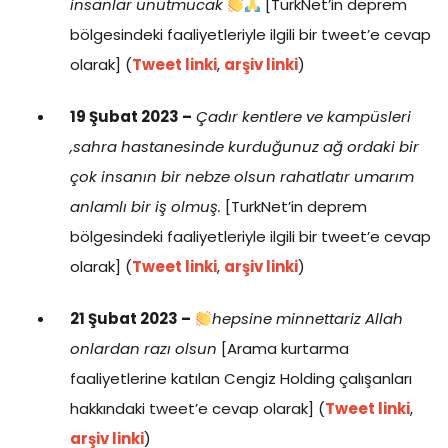
insanlar unutmucak
[TurkNet’in deprem
bölgesindeki faaliyetleriyle ilgili bir tweet’e cevap
olarak] (
Tweet linki
,
arşiv linki
)
19 Şubat 2023 –
Çadır kentlere ve kampüsleri
,sahra hastanesinde kurduğunuz ağ ordaki bir
çok insanın bir nebze olsun rahatlatır umarım
anlamlı bir iş olmuş.
[TurkNet’in deprem
bölgesindeki faaliyetleriyle ilgili bir tweet’e cevap
olarak] (
Tweet linki
,
arşiv linki
)
21 Şubat 2023 –
hepsine minnettariz Allah
onlardan razı olsun
[Arama kurtarma
faaliyetlerine katılan Cengiz Holding çalışanları
hakkındaki tweet’e cevap olarak] (
Tweet linki
,
arşiv linki
)