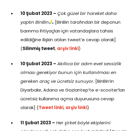
10 Şubat 2023 –
Çok güzel bir hareket daha
yaptın BinBin
[BinBin tarafından bir deponun
barınma ihtiyaçları için vatandaşlara tahsis
edildiğine ilişkin atılan tweet’e cevap olarak]
(
Silinmiş tweet
,
arşiv linki
)
10 Şubat 2023 –
Akıllıca bir adım evet sessizlik
olması gerekiyor bunun için kullanılması en
gereken araç ve ücretsiz sunuyor
.
[BinBin’in
Diyarbakır, Adana ve Gaziantep’te e-scooter’ları
ücretsiz kullanıma açma duyurusuna cevap
olarak] (
Tweet linki
,
arşiv linki
)
11 Şubat 2023 –
Her şirket böyle ekiplerini