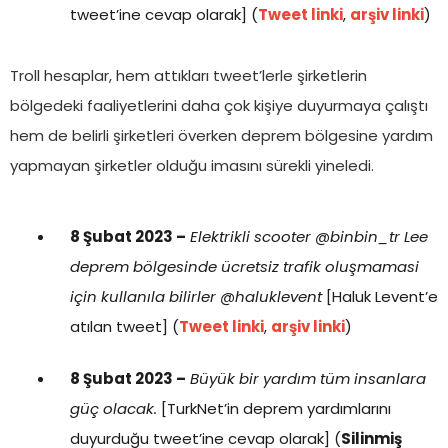
tweet’ine cevap olarak] (
Tweet linki
,
arşiv linki
)
Troll hesaplar, hem attıkları tweet’lerle şirketlerin
bölgedeki faaliyetlerini daha çok kişiye duyurmaya çalıştı
hem de belirli şirketleri överken deprem bölgesine yardım
yapmayan şirketler olduğu imasını sürekli yineledi.
8 Şubat 2023 –
Elektrikli scooter @binbin_tr Lee
deprem bölgesinde ücretsiz trafik oluşmamasi
için kullanıla bilirler @haluklevent
[Haluk Levent’e
atılan tweet] (
Tweet linki
,
arşiv linki
)
8 Şubat 2023 –
Büyük bir yardım tüm insanlara
güç olacak.
[TurkNet’in deprem yardımlarını
duyurduğu tweet’ine cevap olarak] (
Silinmiş