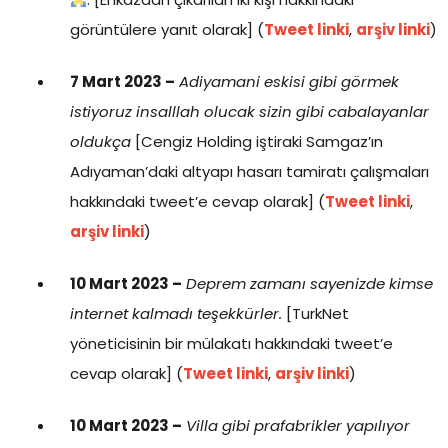
görüntülere yanıt olarak] (
Tweet linki
,
arşiv linki
)
7 Mart 2023 –
Adiyamani eskisi gibi görmek
istiyoruz insalllah olucak sizin gibi cabalayanlar
oldukça
[Cengiz Holding iştiraki Samgaz’ın
Adıyaman’daki altyapı hasarı tamiratı çalışmaları
hakkındaki tweet’e cevap olarak] (
Tweet linki
,
arşiv linki
)
10 Mart 2023 –
Deprem zamanı sayenizde kimse
internet kalmadı teşekkürler.
[TurkNet
yöneticisinin bir mülakatı hakkındaki tweet’e
cevap olarak] (
Tweet linki
,
arşiv linki
)
10 Mart 2023 –
Villa gibi prafabrikler yapılıyor