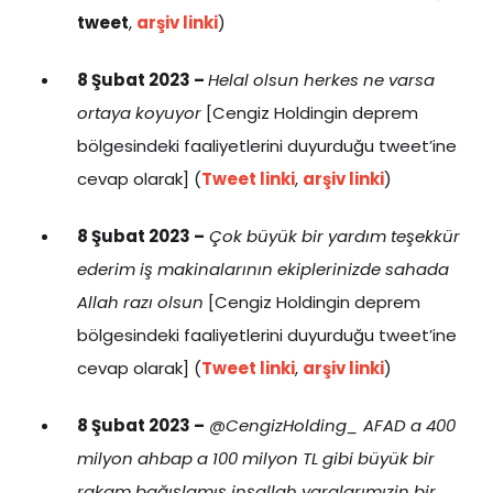
tweet
,
arşiv linki
)
8 Şubat 2023 –
Helal olsun herkes ne varsa
ortaya koyuyor
[Cengiz Holdingin deprem
bölgesindeki faaliyetlerini duyurduğu tweet’ine
cevap olarak] (
Tweet linki
,
arşiv linki
)
8 Şubat 2023 –
Çok büyük bir yardım teşekkür
ederim iş makinalarının ekiplerinizde sahada
Allah razı olsun
[Cengiz Holdingin deprem
bölgesindeki faaliyetlerini duyurduğu tweet’ine
cevap olarak] (
Tweet linki
,
arşiv linki
)
8 Şubat 2023 –
@CengizHolding_ AFAD a 400
milyon ahbap a 100 milyon TL gibi büyük bir
rakam bağışlamış inşallah yaralarımızin bir