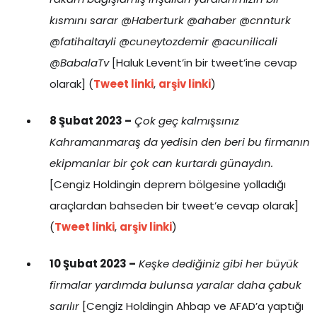
kısmını sarar @Haberturk @ahaber @cnnturk
@fatihaltayli @cuneytozdemir @acunilicali
@BabalaTv
[Haluk Levent’in bir tweet’ine cevap
olarak] (
Tweet linki
,
arşiv linki
)
8 Şubat 2023 –
Çok geç kalmışsınız
Kahramanmaraş da yedisin den beri bu firmanın
ekipmanlar bir çok can kurtardı günaydın.
[Cengiz Holdingin deprem bölgesine yolladığı
araçlardan bahseden bir tweet’e cevap olarak]
(
Tweet linki
,
arşiv linki
)
10 Şubat 2023 –
Keşke dediğiniz gibi her büyük
firmalar yardımda bulunsa yaralar daha çabuk
sarılır
[Cengiz Holdingin Ahbap ve AFAD’a yaptığı