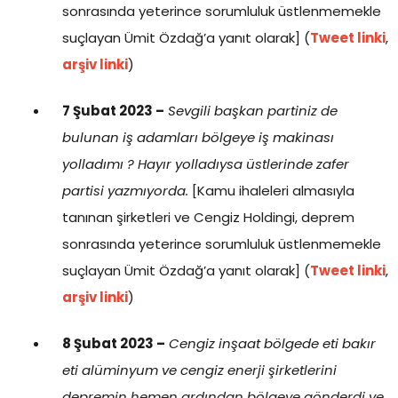
sonrasında yeterince sorumluluk üstlenmemekle
suçlayan Ümit Özdağ’a yanıt olarak] (
Tweet linki
,
arşiv linki
)
7 Şubat 2023 –
Sevgili başkan partiniz de
bulunan iş adamları bölgeye iş makinası
yolladımı ? Hayır yolladıysa üstlerinde zafer
partisi yazmıyorda.
[Kamu ihaleleri almasıyla
tanınan şirketleri ve Cengiz Holdingi, deprem
sonrasında yeterince sorumluluk üstlenmemekle
suçlayan Ümit Özdağ’a yanıt olarak] (
Tweet linki
,
arşiv linki
)
8 Şubat 2023 –
Cengiz inşaat bölgede eti bakır
eti alüminyum ve cengiz enerji şirketlerini
depremin hemen ardından bölgeye gönderdi ve