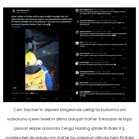
Cem Seymen’in deprem bölgesinde çektiği bir kurtarma anı
videosunu içeren tweet’in altına doluşan troll’ler. Enkazdan iki kişiyi
çıkaran ekipler arasında Cengiz Holding iştiraki Eti Bakır A.Ş.
madencileri de olduğu için troll’ler bu videonun altında hem Eti Bakır