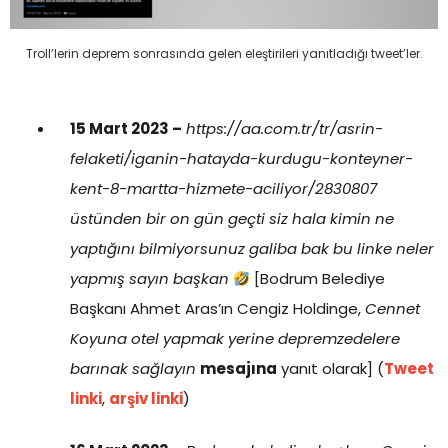
Troll’lerin deprem sonrasında gelen eleştirileri yanıtladığı tweet’ler.
15 Mart 2023 –
https://aa.com.tr/tr/asrin-
felaketi/iganin-hatayda-kurdugu-konteyner-
kent-8-martta-hizmete-aciliyor/2830807
üstünden bir on gün geçti siz hala kimin ne
yaptığını bilmiyorsunuz galiba bak bu linke neler
yapmış sayın başkan
[Bodrum Belediye
Başkanı Ahmet Aras’ın Cengiz Holdinge,
Cennet
Koyuna otel yapmak yerine depremzedelere
barınak sağlayın
mesajına
yanıt olarak] (
Tweet
linki
,
arşiv linki
)