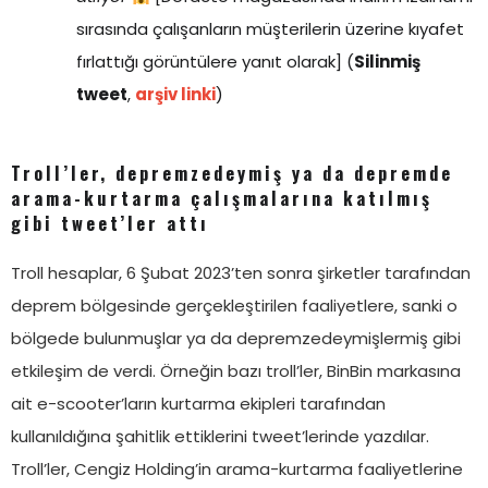
sırasında çalışanların müşterilerin üzerine kıyafet
fırlattığı görüntülere yanıt olarak] (
Silinmiş
tweet
,
arşiv linki
)
Troll’ler, depremzedeymiş ya da depremde
arama-kurtarma çalışmalarına katılmış
gibi tweet’ler attı
Troll hesaplar, 6 Şubat 2023’ten sonra şirketler tarafından
deprem bölgesinde gerçekleştirilen faaliyetlere, sanki o
bölgede bulunmuşlar ya da depremzedeymişlermiş gibi
etkileşim de verdi. Örneğin bazı troll’ler, BinBin markasına
ait e-scooter’ların kurtarma ekipleri tarafından
kullanıldığına şahitlik ettiklerini tweet’lerinde yazdılar.
Troll’ler, Cengiz Holding’in arama-kurtarma faaliyetlerine